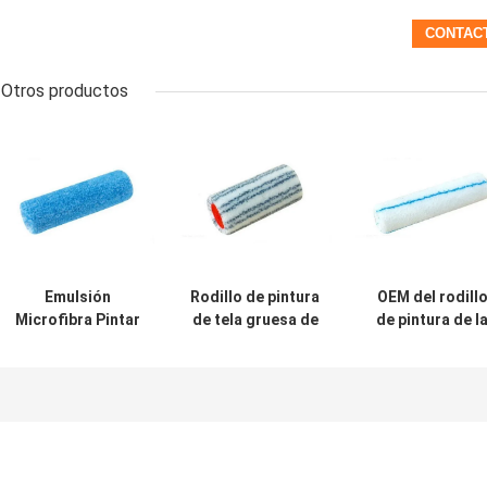
Otros productos
Emulsión
Rodillo de pintura
OEM del rodill
Microfibra Pintar
de tela gruesa de
de pintura de l
Rodillo Nap 12mm
poliamida de 55
microfibra de 1
mm, siesta de 18
pulgadas para l
mm
decoración de l
casa