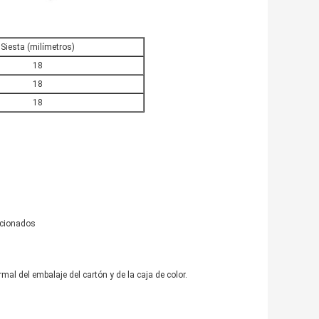
Siesta (milímetros)
18
18
18
acionados
l del embalaje del cartón y de la caja de color.