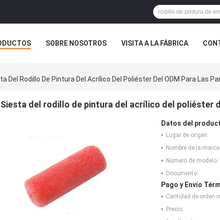
ODUCTOS
SOBRE NOSOTROS
VISITA A LA FÁBRICA
CONT
ASOS
ta Del Rodillo De Pintura Del Acrílico Del Poliéster Del ODM Para Las P
Siesta del rodillo de pintura del acrílico del poliéste
Datos del produc
Lugar de origen:
Nombre de la marca
Número de modelo:
Documento:
Pago y Envío Térm
Cantidad de orden 
Precio: