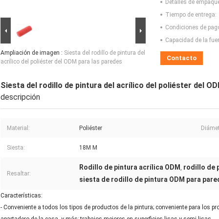
Detalles de empaqu
Tiempo de entrega:
Condiciones de pag
Capacidad de la fue
Ampliación de imagen :
Siesta del rodillo de pintura del
Contacto
acrílico del poliéster del ODM para las paredes
Siesta del rodillo de pintura del acrílico del poliéster del 
descripción
Material:
Poliéster
Diámet
Siesta:
18M M
Rodillo de pintura acrílica ODM
rodillo de 
,
Resaltar:
siesta de rodillo de pintura ODM para par
Características:
- Conveniente a todos los tipos de productos de la pintura; conveniente para los pro