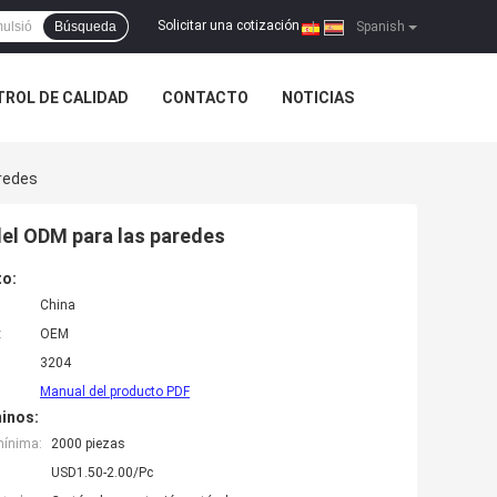
Solicitar una cotización
Búsqueda
|
Spanish
ROL DE CALIDAD
CONTACTO
NOTICIAS
aredes
r del ODM para las paredes
to:
China
:
OEM
3204
Manual del producto PDF
inos:
mínima:
2000 piezas
USD1.50-2.00/Pc