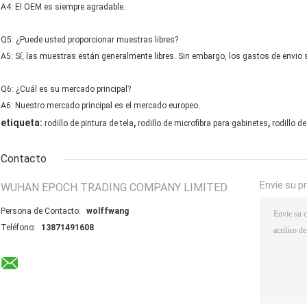
A4: El OEM es siempre agradable.
Q5: ¿Puede usted proporcionar muestras libres?
A5: Sí, las muestras están generalmente libres. Sin embargo, los gastos de envio 
Q6: ¿Cuál es su mercado principal?
A6: Nuestro mercado principal es el mercado europeo.
,
,
etiqueta:
rodillo de pintura de tela
rodillo de microfibra para gabinetes
rodillo d
Contacto
Envíe su p
WUHAN EPOCH TRADING COMPANY LIMITED
Persona de Contacto:
wolffwang
Teléfono:
13871491608