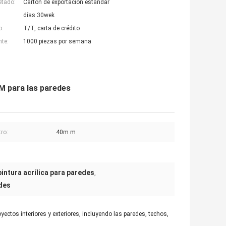
etado:
Cartón de exportación estándar
días 30wek
o:
T/T, carta de crédito
nte:
1000 piezas por semana
ODM para las paredes
ro:
40m m
pintura acrílica para paredes
,
edes
yectos interiores y exteriores, incluyendo las paredes, techos,