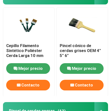
Pincel de cerdas negras
Pincel de cerdas blancas
Brochas de la tiza
Cepillo Filamento
Pincel cónico de
Sintético Poliéster
cerdas grises OEM 4"
Cerda Larga 10 mm
5" 6"
Pincel para radiador
Mejor precio
Mejor precio
Rodillo de pintura recargable
Contacto
Contacto
Rodillo de pintura de microfibra
Cepillo de rodillo de pintura de casa
Pincel de cerdas negras
(43)