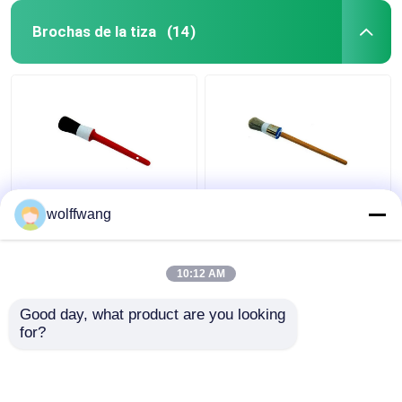
Brochas de la tiza
(14)
Brochas de tiza de
Brocha redonda de tiza
wolffwang
cerdas negras
con astillas huecas
sintéticas para
Filamento de poliéster
muebles de madera
Mango de madera
10:12 AM
lacado
Mejor precio
Mejor precio
Good day, what product are you looking 
for?
Contacto
Contacto