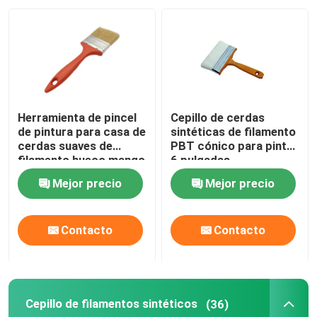
Visita a la fábrica
Control de Calidad
Herramienta de pincel
Cepillo de cerdas
Contacto
de pintura para casa de
sintéticas de filamento
cerdas suaves de
PBT cónico para pintar
filamento hueco mango
6 pulgadas
de plástico
noticias
Mejor precio
Mejor precio
Todos los casos
Contacto
Contacto
Cepillo de pintura de casa
Cepillo de filamentos sintéticos
(36)
Cepillo de filamentos sintéticos