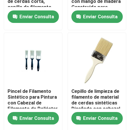
de cerdas corta,
con mango de madera
cepillo de filamento
Construido para
hueco de poliéster,
soportar tareas de
Enviar Consulta
Enviar Consulta
Visita a la fábrica
ideal para
limpieza y
aplicaciones de
mantenimiento
limpieza industrial
rigurosas
Control de Calidad
Contacto
noticias
Todos los casos
Pincel de Filamento
Cepillo de limpieza de
Sintético para Pintura
filamento de material
con Cabezal de
de cerdas sintéticas
Cepillo de pintura de casa
Filamento de Poliéster
Diseñado con cabezal
Hueco y Color de
de cepillo de filamento
Enviar Consulta
Enviar Consulta
Cerdas Blancas
de poliéster hueco que
Diseñado para una
garantiza la limpieza
Cepillo de filamentos sintéticos