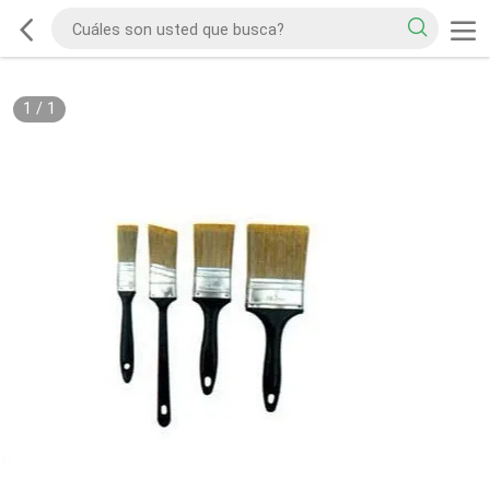
1
/
1