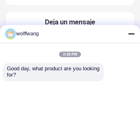
Deja un mensaje
¡Te llamaremos pronto!
wolffwang
3:38 PM
Good day, what product are you looking 
for?
Inicio
Mapa del Sitio
Contactar Ahora
Desktop Site
Mapa del Sitio
Privacy Policy