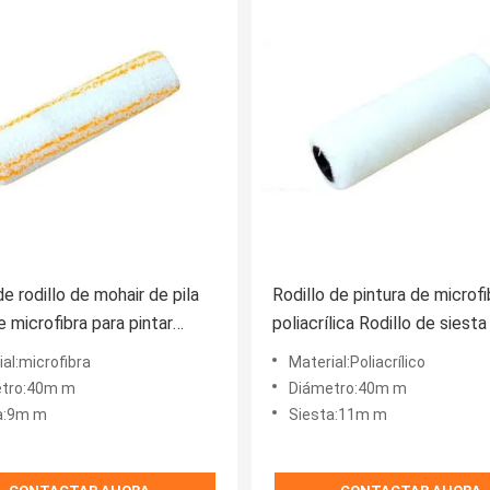
e rodillo de mohair de pila
Rodillo de pintura de microfi
e microfibra para pintar
poliacrílica Rodillo de siest
s
mm
al:microfibra
Material:Poliacrílico
tro:40m m
Diámetro:40m m
a:9m m
Siesta:11m m