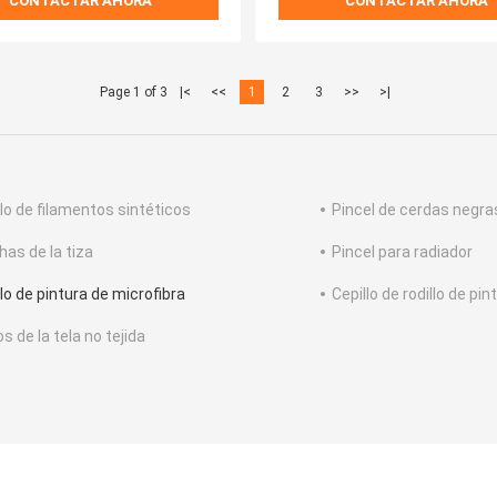
CONTACTAR AHORA
CONTACTAR AHORA
Page 1 of 3
|<
<<
1
2
3
>>
>|
llo de filamentos sintéticos
Pincel de cerdas negra
has de la tiza
Pincel para radiador
lo de pintura de microfibra
Cepillo de rodillo de pi
s de la tela no tejida