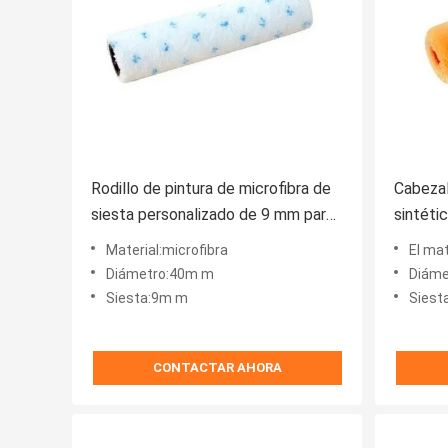
Rodillo de pintura de microfibra de
Cabezal
siesta personalizado de 9 mm para
sintéti
pintura satinada
Material:microfibra
El mat
Diámetro:40m m
Diáme
Siesta:9m m
Siest
CONTACTAR AHORA