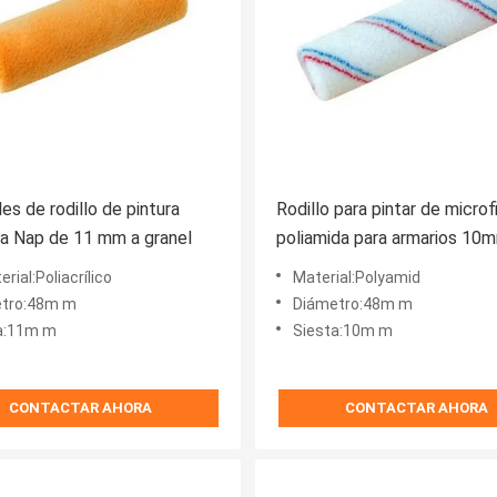
es de rodillo de pintura
Rodillo para pintar de microf
ca Nap de 11 mm a granel
poliamida para armarios 10
siesta
erial:Poliacrílico
Material:Polyamid
tro:48m m
Diámetro:48m m
a:11m m
Siesta:10m m
CONTACTAR AHORA
CONTACTAR AHORA