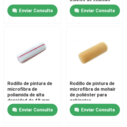
pintura de esmalte
Enviar Consulta
Enviar Consulta
Visita a la fábrica
Control de Calidad
Contacto
noticias
Rodillo de pintura de
Rodillo de pintura de
Todos los casos
microfibra de
microfibra de mohair
poliamida de alta
de poliéster para
densidad de 48 mm
gabinetes
Cepillo de pintura de casa
Enviar Consulta
Enviar Consulta
Cepillo de filamentos sintéticos