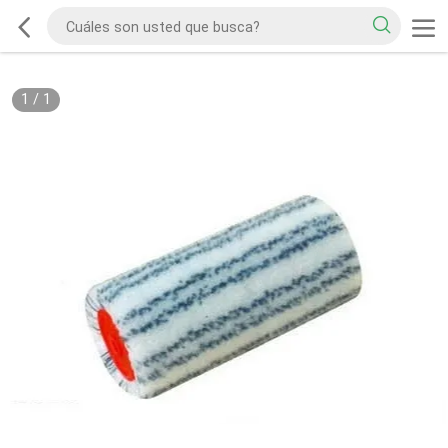
1
/
1