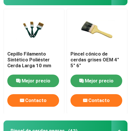
Pincel de cerdas negras
Pincel de cerdas blancas
Brochas de la tiza
Cepillo Filamento
Pincel cónico de
Sintético Poliéster
cerdas grises OEM 4"
Cerda Larga 10 mm
5" 6"
Pincel para radiador
Mejor precio
Mejor precio
Rodillo de pintura recargable
Contacto
Contacto
Rodillo de pintura de microfibra
Cepillo de rodillo de pintura de casa
Pincel de cerdas negras
(43)