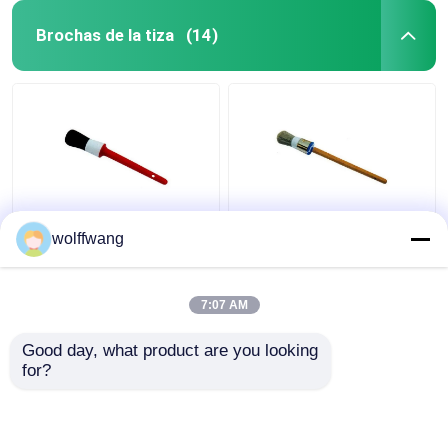
Brochas de la tiza
(14)
Brochas de tiza de
Brocha redonda de tiza
wolffwang
cerdas negras
con astillas huecas
sintéticas para
Filamento de poliéster
muebles de madera
Mango de madera
7:07 AM
lacado
Mejor precio
Mejor precio
Good day, what product are you looking 
for?
Contacto
Contacto