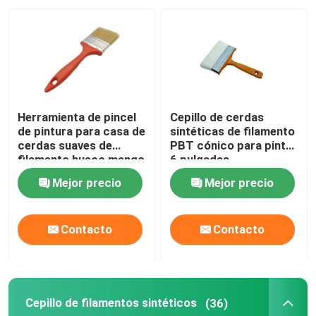
Visita a la fábrica
Control de Calidad
Herramienta de pincel
Cepillo de cerdas
Contacto
de pintura para casa de
sintéticas de filamento
cerdas suaves de
PBT cónico para pintar
filamento hueco mango
6 pulgadas
de plástico
noticias
Mejor precio
Mejor precio
Todos los casos
Contacto
Contacto
Cepillo de pintura de casa
Cepillo de filamentos sintéticos
(36)
Cepillo de filamentos sintéticos