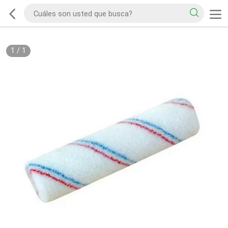
1
/
1