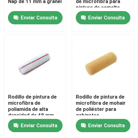
Nap de 11 mm a granel
de microfibra para
pintura de esmalte
Enviar Consulta
Enviar Consulta
Visita a la fábrica
Control de Calidad
Contacto
noticias
Todos los casos
Rodillo de pintura de
Rodillo de pintura de
microfibra de
microfibra de mohair
poliamida de alta
de poliéster para
Cepillo de pintura de casa
densidad de 48 mm
gabinetes
Enviar Consulta
Enviar Consulta
Cepillo de filamentos sintéticos