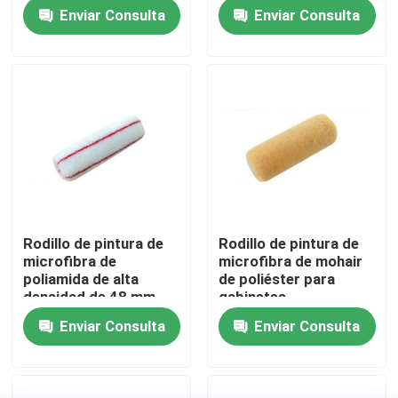
Enviar Consulta
Enviar Consulta
Visita a la fábrica
Control de Calidad
Contacto
noticias
Rodillo de pintura de
Rodillo de pintura de
microfibra de
microfibra de mohair
Todos los casos
poliamida de alta
de poliéster para
densidad de 48 mm
gabinetes
Enviar Consulta
Enviar Consulta
Cepillo de pintura de casa
Cepillo de filamentos sintéticos