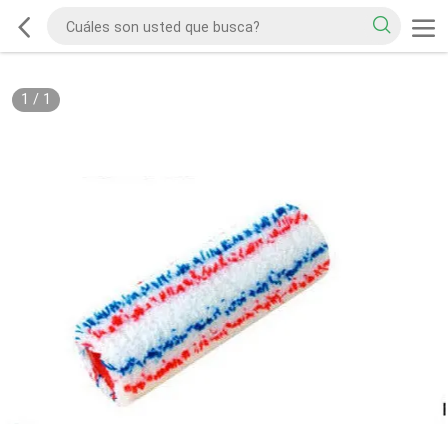
1
/
1