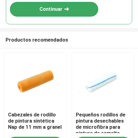
Continuar
Productos recomendados
Inicio
Cabezales de rodillo
Pequeños rodillos de
Productos
de pintura sintética
pintura desechables
Nap de 11 mm a granel
de microfibra para
pintura de esmalte
Sobre nosotros