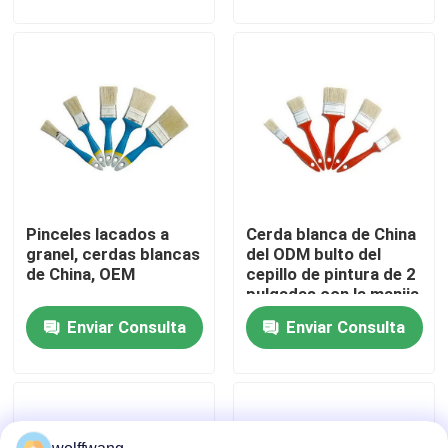
Visita a la fábrica
Control de Calidad
Contacto
Pinceles lacados a
Cerda blanca de China
noticias
granel, cerdas blancas
del ODM bulto del
de China, OEM
cepillo de pintura de 2
pulgadas con la manija
Todos los casos
plástica
Enviar Consulta
Enviar Consulta
Cepillo de pintura de casa
Cepillo de filamentos sintéticos