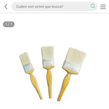
1
/
1