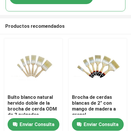
Productos recomendados
Inicio
Bulto blanco natural
Brocha de cerdas
hervido doble de la
blancas de 2" con
brocha de cerda ODM
mango de madera a
Productos
de 3 pulgadas
granel
Enviar Consulta
Enviar Consulta
Sobre nosotros