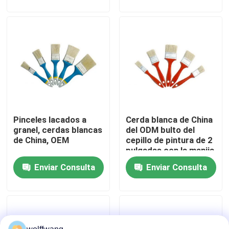
Visita a la fábrica
Control de Calidad
Contacto
Pinceles lacados a
Cerda blanca de China
noticias
granel, cerdas blancas
del ODM bulto del
de China, OEM
cepillo de pintura de 2
pulgadas con la manija
Todos los casos
plástica
Enviar Consulta
Enviar Consulta
Cepillo de pintura de casa
Cepillo de filamentos sintéticos