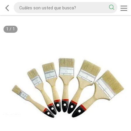
1
/
1