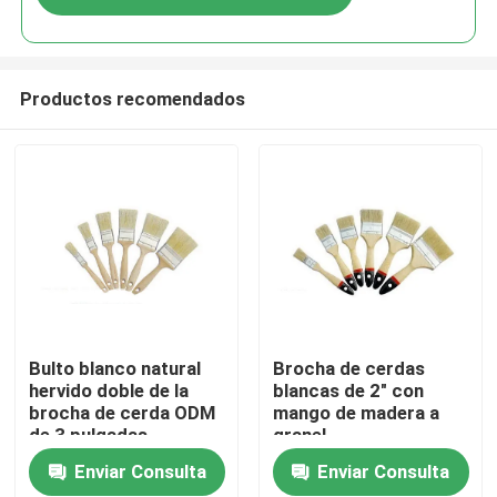
Productos recomendados
Inicio
Bulto blanco natural
Brocha de cerdas
hervido doble de la
blancas de 2" con
brocha de cerda ODM
mango de madera a
Productos
de 3 pulgadas
granel
Enviar Consulta
Enviar Consulta
Sobre nosotros