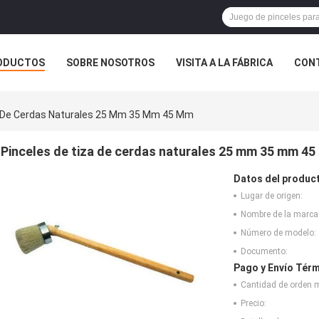
ODUCTOS
SOBRE NOSOTROS
VISITA A LA FÁBRICA
CONT
ASOS
a De Cerdas Naturales 25 Mm 35 Mm 45 Mm
Pinceles de tiza de cerdas naturales 25 mm 35 mm 4
Datos del produc
Lugar de origen:
Nombre de la marca
Número de modelo:
Documento:
Pago y Envío Térm
Cantidad de orden 
Precio: