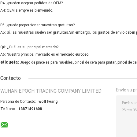
P4: ¿pueden aceptar pedidos de OEM?
A4: OEM siempre es bienvenido.
P5: ¿puede proporcionar muestras gratuitas?
A5: Sí, las muestras suelen ser gratuitas.Sin embargo, los gastos de envío deben
Q6: ¿Cuál es su principal mercado?
A6: Nuestro principal mercado es el mercado europeo.
,
,
etiqueta:
Juego de pinceles para muebles
pincel de cera para pintar
pincel de c
Contacto
Envíe su p
WUHAN EPOCH TRADING COMPANY LIMITED
Persona de Contacto:
wolffwang
Teléfono:
13871491608