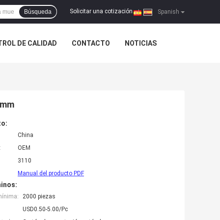
Solicitar una cotización
Búsqueda
|
Spanish
ROL DE CALIDAD
CONTACTO
NOTICIAS
5 mm
to:
China
:
OEM
3110
Manual del producto PDF
inos:
mínima:
2000 piezas
USD0.50-5.00/Pc