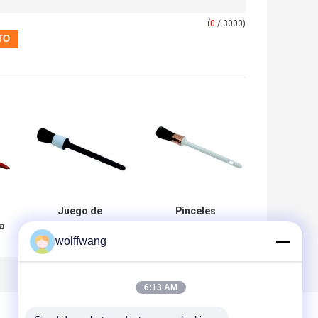
(
0
/ 3000)
Juego de
Pinceles
a
pinceles de
redondos de tiza
wolffwang
0
pintura para
de cerdas negras
muebles de
15 mm 21 mm 25
cerdas negras
mm
Pinceles de cera y
6:13 AM
pintura de tiza