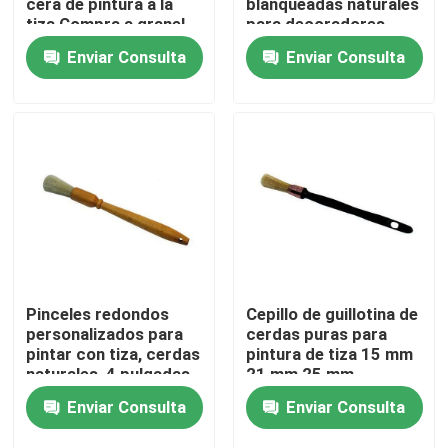
cera de pintura a la
blanqueadas naturales
tiza Compra a granel
para decoradores
Enviar Consulta
Enviar Consulta
Visita a la fábrica
Control de Calidad
Contacto
noticias
Todos los casos
Pinceles redondos
Cepillo de guillotina de
personalizados para
cerdas puras para
pintar con tiza, cerdas
pintura de tiza 15 mm
Cepillo de pintura de casa
naturales, 4 pulgadas
21 mm 25 mm
Enviar Consulta
Enviar Consulta
Cepillo de filamentos sintéticos