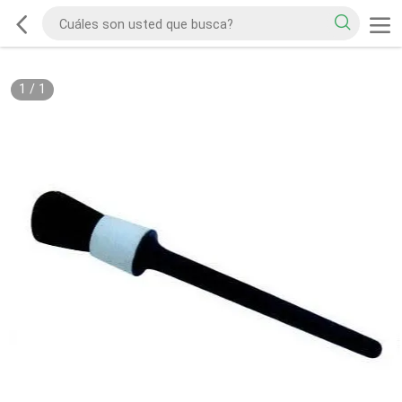
1
/
1