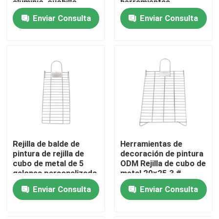
aluminio, cuchillo
herramientas
cortador de cuchillas
resistentes rejilla del
Enviar Consulta
Enviar Consulta
para papel tapiz,
cubo de 5 galones
Visita a la fábrica
100x18
Control de Calidad
Contacto
noticias
Rejilla de balde de
Herramientas de
Todos los casos
pintura de rejilla de
decoración de pintura
cubo de metal de 5
ODM Rejilla de cubo de
galones personalizada
metal 20x25 3 #
Cepillo de pintura de casa
1 #
Enviar Consulta
Enviar Consulta
Cepillo de filamentos sintéticos