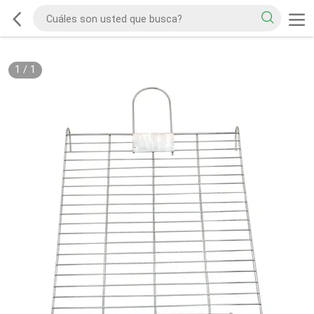
1
/
1