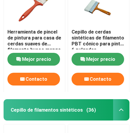
Herramienta de pincel
Cepillo de cerdas
de pintura para casa de
sintéticas de filamento
cerdas suaves de
PBT cónico para pintar
filamento hueco mango
6 pulgadas
de plástico
Mejor precio
Mejor precio
Contacto
Contacto
Deja un mensaje
Cepillo de filamentos sintéticos
(36)
¡Te llamaremos pronto!