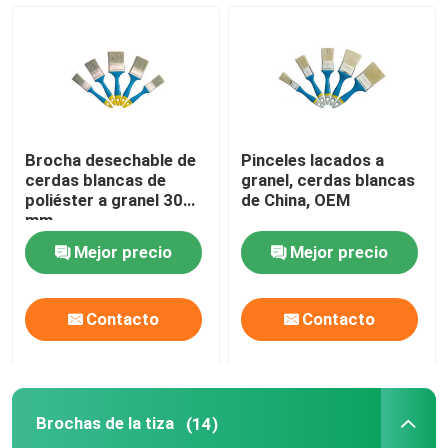
Pincel de cerdas negras
Pincel de cerdas blancas
Brocha desechable de
Pinceles lacados a
Brochas de la tiza
cerdas blancas de
granel, cerdas blancas
poliéster a granel 30
de China, OEM
mm
Pincel para radiador
Mejor precio
Mejor precio
Rodillo de pintura recargable
Contacto
Contacto
Rodillo de pintura de microfibra
Brochas de la tiza
(14)
Cepillo de rodillo de pintura de casa