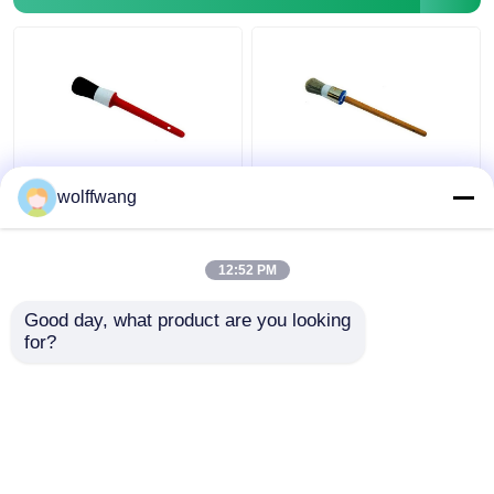
Pintando el adornamiento de las herramientas
bolsos de la tela no tejida
Brochas de tiza de
Brocha redonda de tiza
wolffwang
cerdas negras
con astillas huecas
sintéticas para
Filamento de poliéster
muebles de madera
Mango de madera
12:52 PM
lacado
Mejor precio
Mejor precio
Good day, what product are you looking 
for?
Contacto
Contacto
Vea más