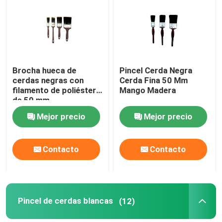
Visita a la fábrica
Control de Calidad
Brocha hueca de
Pincel Cerda Negra
cerdas negras con
Cerda Fina 50 Mm
filamento de poliéster
Mango Madera
Contacto
de 50 mm
Mejor precio
Mejor precio
noticias
Contacto
Contacto
Todos los casos
Cepillo de pintura de casa
Pincel de cerdas blancas
(12)
Cepillo de filamentos sintéticos