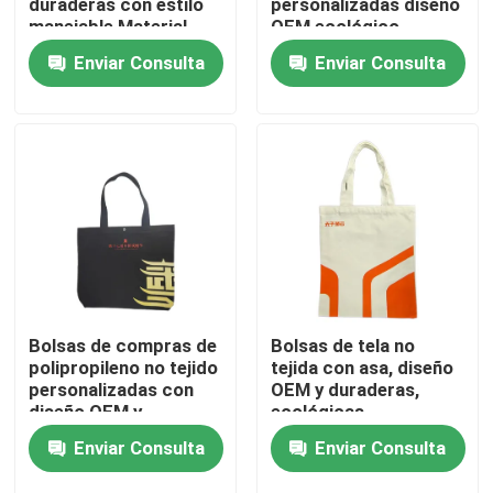
duraderas con estilo
personalizadas diseño
manejable Material
OEM ecológico
ecológico adecuado
amigable y ideal para
Enviar Consulta
Enviar Consulta
Visita a la fábrica
para viajes de
almacenamiento
compras y diarios
minorista y
necesidades de
Control de Calidad
embalaje
personalizado
Contacto
noticias
Todos los casos
Bolsas de compras de
Bolsas de tela no
polipropileno no tejido
tejida con asa, diseño
personalizadas con
OEM y duraderas,
Cepillo de pintura de casa
diseño OEM y
ecológicas,
adecuadas para
excelentes para
Enviar Consulta
Enviar Consulta
envases minoristas
necesidades de
ecológicos
embalaje minorista
Cepillo de filamentos sintéticos