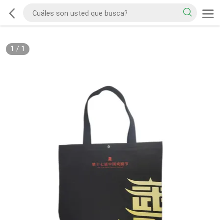
1
/
1