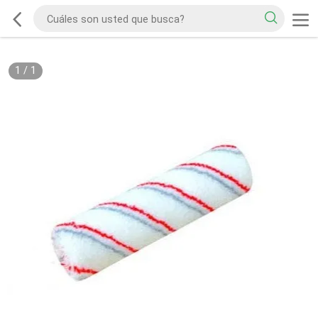
1
/
1