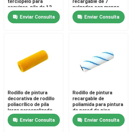
terciopelo para
recargable de 7
esquinas, pila de 12
pulgadas con mango
mm
Enviar Consulta
Enviar Consulta
Visita a la fábrica
Control de Calidad
Contacto
noticias
Todos los casos
Rodillo de pintura
Rodillo de pintura
decorativa de rodillo
recargable de
poliacrílico de pila
poliamida para pintura
Cepillo de pintura de casa
larga personalizado
de pared de piso
Enviar Consulta
Enviar Consulta
Cepillo de filamentos sintéticos