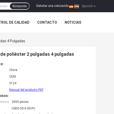
Solicitar una cotización
Búsqueda
|
Spanish
ROL DE CALIDAD
CONTACTO
NOTICIAS
gadas 4 Pulgadas
o de poliéster 2 pulgadas 4 pulgadas
to:
China
:
OEM
3124
Manual del producto PDF
inos:
mínima:
2000 piezas
USD0.50-5.00/Pc