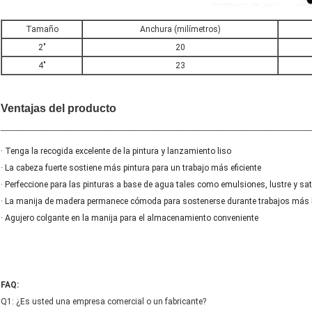
Tamaño
Anchura (milímetros)
2"
20
4"
23
Ventajas del producto
_______________________________________________________________
· Tenga la recogida excelente de la pintura y lanzamiento liso
· La cabeza fuerte sostiene más pintura para un trabajo más eficiente
· Perfeccione para las pinturas a base de agua tales como emulsiones, lustre y sa
· La manija de madera permanece cómoda para sostenerse durante trabajos más 
· Agujero colgante en la manija para el almacenamiento conveniente
FAQ:
Q1: ¿Es usted una empresa comercial o un fabricante?