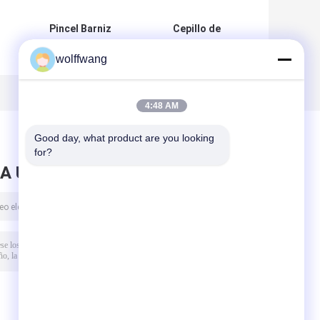
Pincel Barniz
Cepillo de
Puerta Mango
filamento
wolffwang
Madera Lacada
sintético de
s
50mm
poliéster Rodapié
s
Cepillo de pintura
es
4:48 AM
Good day, what product are you looking 
for?
A UN MENSAJE