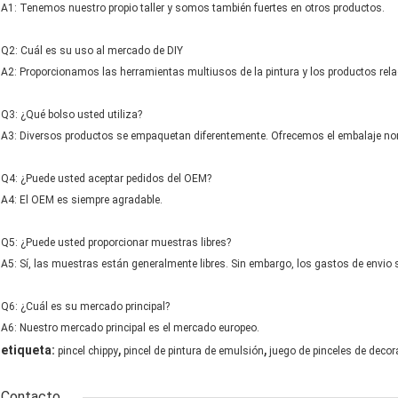
A1: Tenemos nuestro propio taller y somos también fuertes en otros productos.
Q2: Cuál es su uso al mercado de DIY
A2: Proporcionamos las herramientas multiusos de la pintura y los productos rel
Q3: ¿Qué bolso usted utiliza?
A3: Diversos productos se empaquetan diferentemente. Ofrecemos el embalaje norma
Q4: ¿Puede usted aceptar pedidos del OEM?
A4: El OEM es siempre agradable.
Q5: ¿Puede usted proporcionar muestras libres?
A5: Sí, las muestras están generalmente libres. Sin embargo, los gastos de envio 
Q6: ¿Cuál es su mercado principal?
A6: Nuestro mercado principal es el mercado europeo.
,
,
etiqueta:
pincel chippy
pincel de pintura de emulsión
juego de pinceles de decor
Contacto