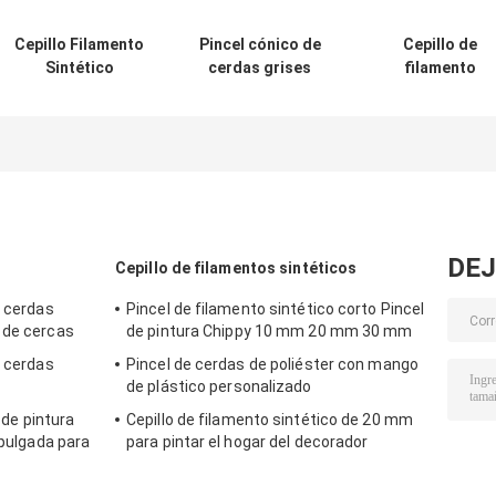
Cepillo Filamento
Pincel cónico de
Cepillo de
Sintético
cerdas grises
filamento
Poliéster Cerda
OEM 4" 5" 6"
sintético de
Larga 10 mm
cerdas blanca
hervidas doble
para decorador
profesionales
DEJ
Cepillo de filamentos sintéticos
e cerdas
Pincel de filamento sintético corto Pincel
 de cercas
de pintura Chippy 10 mm 20 mm 30 mm
e cerdas
Pincel de cerdas de poliéster con mango
de plástico personalizado
o de pintura
Cepillo de filamento sintético de 20 mm
 pulgada para
para pintar el hogar del decorador