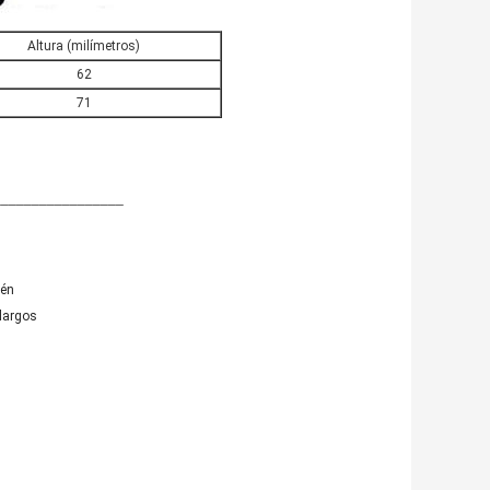
Altura (milímetros)
62
71
_________________
tén
largos