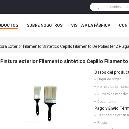
ODUCTOS
SOBRE NOSOTROS
VISITA A LA FÁBRICA
CONT
ASOS
tura Exterior Filamento Sintético Cepillo Filamento De Poliéster 2 Pul
Pintura exterior Filamento sintético Cepillo Filament
Datos del produc
Lugar de origen:
Nombre de la marca
Número de modelo:
Documento:
Pago y Envío Térm
Cantidad de orden 
Precio: