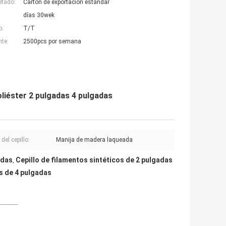
etado:
Cartón de exportación estándar
días 30wek
o:
T/T
nte:
2500pcs por semana
oliéster 2 pulgadas 4 pulgadas
del cepillo:
Manija de madera laqueada
adas
Cepillo de filamentos sintéticos de 2 pulgadas
,
os de 4 pulgadas
______