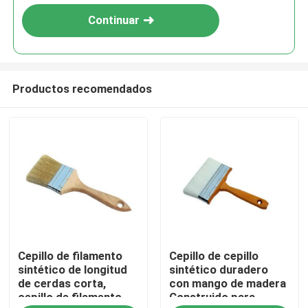
Continuar
Productos recomendados
Inicio
Cepillo de filamento
Cepillo de cepillo
Productos
sintético de longitud
sintético duradero
de cerdas corta,
con mango de madera
cepillo de filamento
Construido para
Sobre nosotros