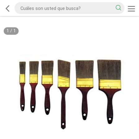
1
/
1