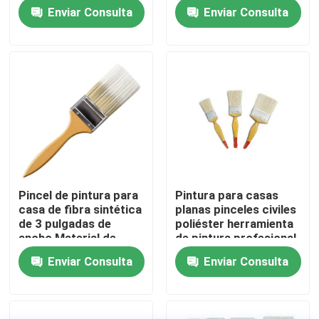
ideal para la cobertura
longitud del mango
Enviar Consulta
Enviar Consulta
suave en superficies
Adecuado para
grandes y paredes
pintura precisa e
Visita a la fábrica
exteriores
incluso cobertura en
las paredes
Control de Calidad
Contacto
noticias
Pincel de pintura para
Pintura para casas
casa de fibra sintética
planas pinceles civiles
Todos los casos
de 3 pulgadas de
poliéster herramienta
ancho Material de
de pintura profesional
pincel sintético
duradera para
Enviar Consulta
Enviar Consulta
Cepillo de pintura de casa
diseñado para
aplicaciones
acabados suaves de
residenciales y
pintura
comerciales
Cepillo de filamentos sintéticos