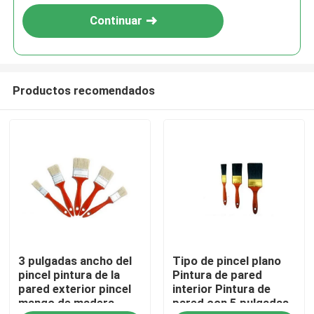
Continuar
Productos recomendados
Inicio
3 pulgadas ancho del
Tipo de pincel plano
Productos
pincel pintura de la
Pintura de pared
pared exterior pincel
interior Pintura de
mango de madera
pared con 5 pulgadas
Sobre nosotros