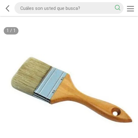
1
/
1