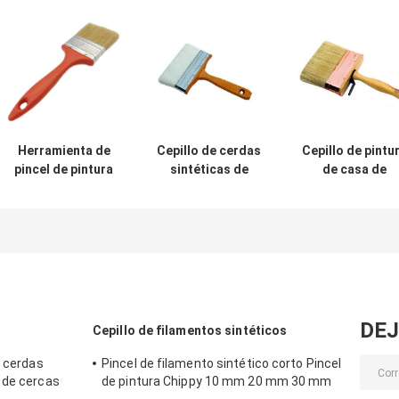
Herramienta de
Cepillo de cerdas
Cepillo de pintu
pincel de pintura
sintéticas de
de casa de
para casa de
filamento PBT
cerdas blanca
cerdas suaves de
cónico para
hervidas doble
filamento hueco
pintar 6 pulgadas
cepillo de
mango de
poliéster de
plástico
nailon 6 pulgad
DEJ
Cepillo de filamentos sintéticos
e cerdas
Pincel de filamento sintético corto Pincel
 de cercas
de pintura Chippy 10 mm 20 mm 30 mm