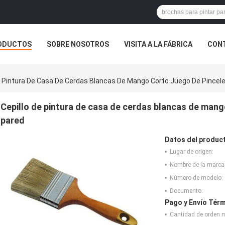
ODUCTOS
SOBRE NOSOTROS
VISITA A LA FÁBRICA
CONT
ASOS
e Pintura De Casa De Cerdas Blancas De Mango Corto Juego De Pincele
Cepillo de pintura de casa de cerdas blancas de mang
pared
Datos del produc
Lugar de origen:
Nombre de la marca
Número de modelo:
Documento:
Pago y Envío Térm
Cantidad de orden 