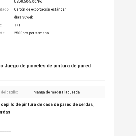
USD0.50-5.00/Pc
etado:
Cartón de exportación estándar
días 30wek
o:
T/T
nte:
2500pcs por semana
o Juego de pinceles de pintura de pared
del cepillo:
Manija de madera laqueada
cepillo de pintura de casa de pared de cerdas
,
,
erdas
______