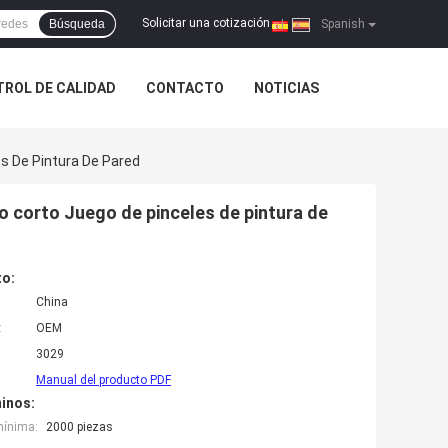
Solicitar una cotización
Búsqueda
|
Spanish
ROL DE CALIDAD
CONTACTO
NOTICIAS
s De Pintura De Pared
o corto Juego de pinceles de pintura de
to:
China
:
OEM
3029
Manual del producto PDF
inos:
mínima:
2000 piezas