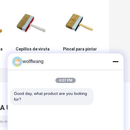
ra
Cepillos de viruta
Pincel para pintar
OEM Brocha de
con cerdas
wolffwang
s
cerdas cortas a
blancas duras, 7
granel
cm, 10 cm, 12 cm
4:07 PM
as
Good day, what product are you looking 
for?
A UN MENSAJE