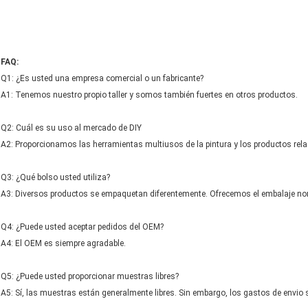
FAQ:
Q1: ¿Es usted una empresa comercial o un fabricante?
A1: Tenemos nuestro propio taller y somos también fuertes en otros productos.
Q2: Cuál es su uso al mercado de DIY
A2: Proporcionamos las herramientas multiusos de la pintura y los productos rel
Q3: ¿Qué bolso usted utiliza?
A3: Diversos productos se empaquetan diferentemente. Ofrecemos el embalaje norma
Q4: ¿Puede usted aceptar pedidos del OEM?
A4: El OEM es siempre agradable.
Q5: ¿Puede usted proporcionar muestras libres?
A5: Sí, las muestras están generalmente libres. Sin embargo, los gastos de envio 