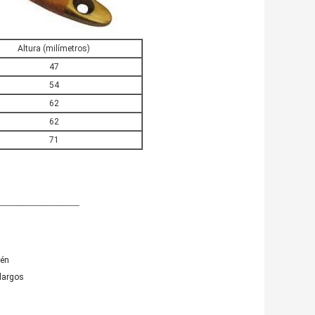
Altura (milímetros)
47
54
62
62
71
_________________
tén
largos