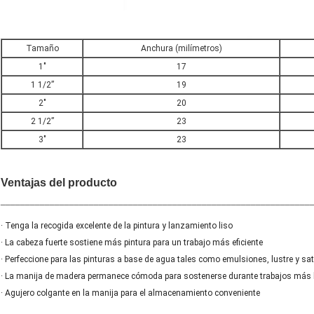
Tamaño
Anchura (milímetros)
1"
17
1 1/2”
19
2"
20
2 1/2”
23
3"
23
Ventajas del producto
_______________________________________________________________
· Tenga la recogida excelente de la pintura y lanzamiento liso
· La cabeza fuerte sostiene más pintura para un trabajo más eficiente
· Perfeccione para las pinturas a base de agua tales como emulsiones, lustre y sa
· La manija de madera permanece cómoda para sostenerse durante trabajos más 
· Agujero colgante en la manija para el almacenamiento conveniente