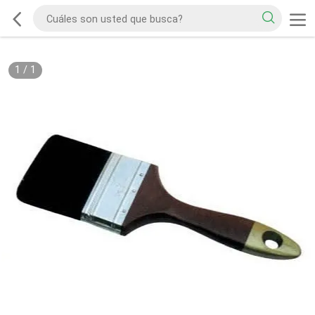
1
/
1