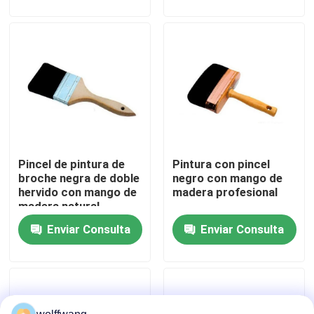
Visita a la fábrica
Control de Calidad
Contacto
Pincel de pintura de
Pintura con pincel
noticias
broche negra de doble
negro con mango de
hervido con mango de
madera profesional
madera natural
Todos los casos
Enviar Consulta
Enviar Consulta
Cepillo de pintura de casa
Cepillo de filamentos sintéticos