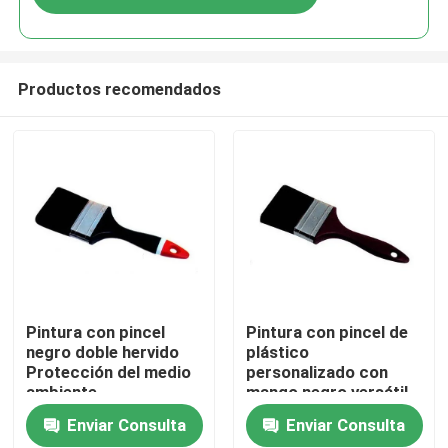
Productos recomendados
Inicio
Pintura con pincel
Pintura con pincel de
negro doble hervido
plástico
Protección del medio
personalizado con
Productos
ambiente
mango negro versátil
Enviar Consulta
Enviar Consulta
Sobre nosotros